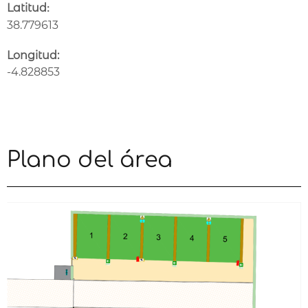
Latitud
:
38.779613
Longitud:
-4.828853
Plano del área