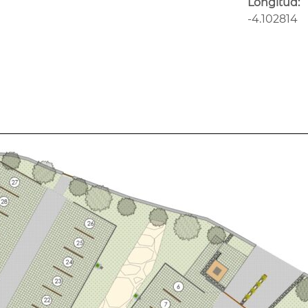
Longitud:
-4.102814