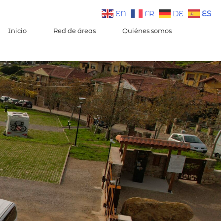
EN
FR
DE
ES
Inicio
Red de áreas
Quiénes somos